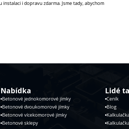
u instalaci i dopravu zdarma. Jsme tady, abychom
Nabídka
Lidé t
Betonové jednokomorové jímky
Ceník
Betonové dvoukomorové jímky
Blog
Betonové vícekomorové jímky
Kalkulačka
Betonové sklepy
Kalkulačk