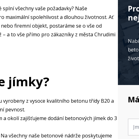
Pr
ré splní všechny vaše požadavky? Naše
ne
o maximální spolehlivost a dlouhou životnost. Ať
 nebo firemní objekt, postaráme se o vše od
 – a to vše přímo pro zákazníky z města Chrudimi
Nabí
beto
živo
e jímky?
Má
u vyrobeny z vysoce kvalitního betonu třídy B20 a
ní pevnost.
 a okolí zajišťujeme dodání betonových jímek do 3
Jmé
*
 Na všechny naše betonové nádrže poskytujeme