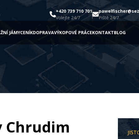
+420 739 710 701
pawelfischer@se
Volejte 24/7
Piště 24/7
ŽNÍ JÁMY
CENÍK
DOPRAVA
VÝKOPOVÉ PRÁCE
KONTAKT
BLOG
y Chrudim
JIS