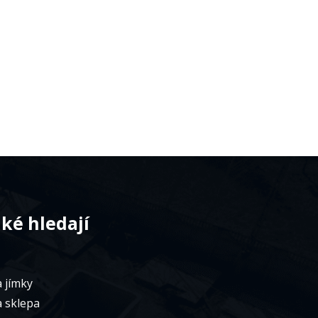
aké hledají
 jímky
a sklepa