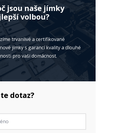
oč jsou naše jímky
jlepší volbou?
zíme trvanlivé a certifikované
nové jímky s garancí kvality a dlouhé
tnosti pro vaši domácnost.
te dotaz?
no