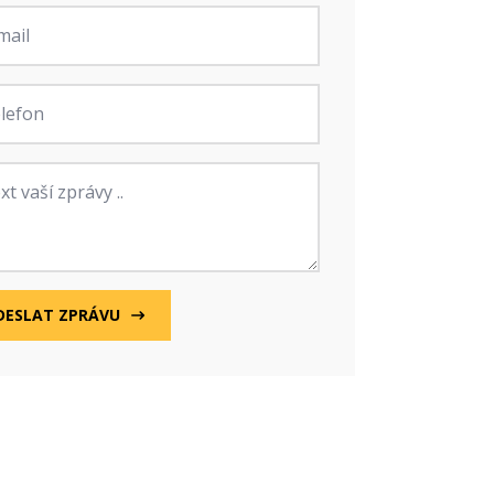
fon
va
DESLAT ZPRÁVU