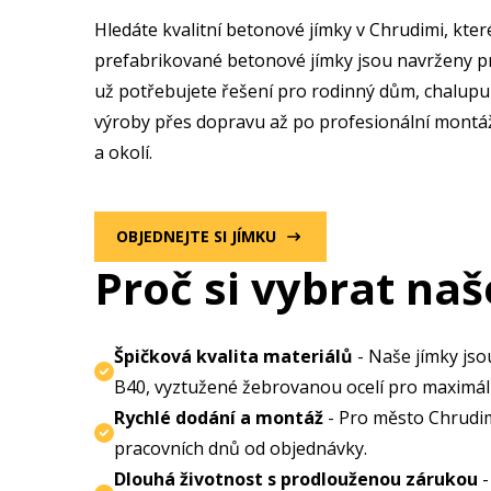
Hledáte kvalitní betonové jímky v Chrudimi
, kte
prefabrikované betonové jímky jsou navrženy pr
už potřebujete řešení pro rodinný dům, chalupu
výroby přes dopravu až po profesionální montáž
a okolí.
OBJEDNEJTE SI JÍMKU
Proč si vybrat naš
Špičková kvalita materiálů
- Naše jímky jso
B40, vyztužené žebrovanou ocelí pro maximál
Rychlé dodání a montáž
- Pro město Chrudim
pracovních dnů od objednávky.
Dlouhá životnost s prodlouženou zárukou
-