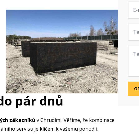
E-
mail
*
Tele
Zprá
O
do pár dnů
ných zákazníků
v Chrudimi. Věříme, že kombinace
álního servisu je klíčem k vašemu pohodlí.