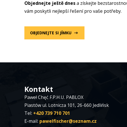
Objednejte ještě dnes
a získejte bezstarostno
vám poskytli nejlepší řešení pro vaše potřeby.
OBJEDNEJTE SI JÍMKU
Kontakt
Paweł Chęć F.P.H.U. PABLOX
Piastów ul. Lotnicza 101, 26-660 Jedlińsk
Tel:
+420 739 710 701
E-mail:
pawelfischer@seznam.cz