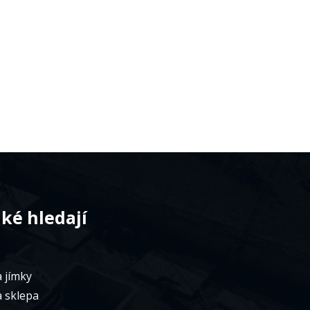
aké hledají
 jímky
a sklepa