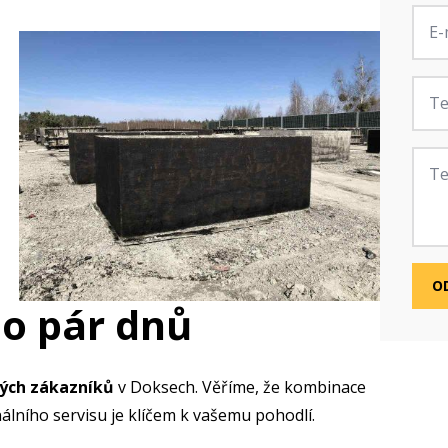
E-
mail
*
Tele
Zprá
O
do pár dnů
ných zákazníků
v Doksech. Věříme, že kombinace
álního servisu je klíčem k vašemu pohodlí.