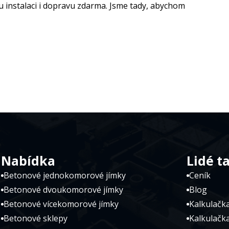
u instalaci i dopravu zdarma. Jsme tady, abychom
Nabídka
Lidé t
Betonové jednokomorové jímky
Ceník
Betonové dvoukomorové jímky
Blog
Betonové vícekomorové jímky
Kalkulačka
Betonové sklepy
Kalkulačk