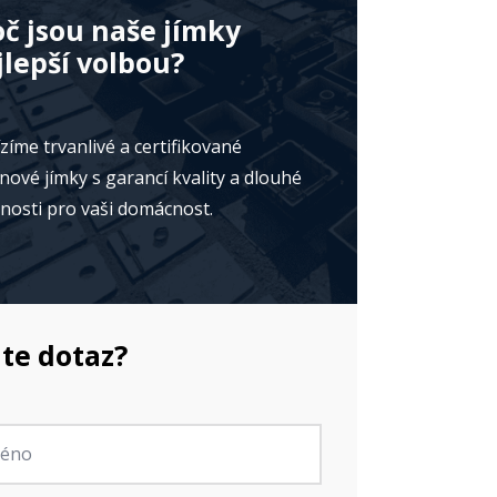
oč jsou naše jímky
jlepší volbou?
zíme trvanlivé a certifikované
nové jímky s garancí kvality a dlouhé
tnosti pro vaši domácnost.
te dotaz?
no