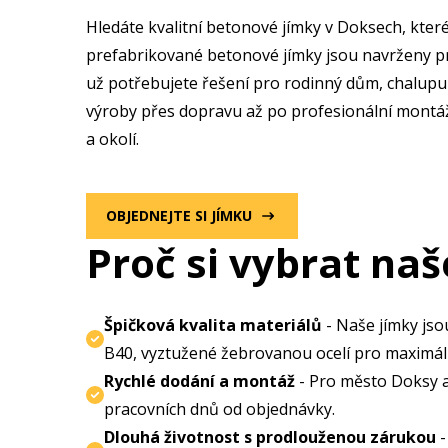
Hledáte kvalitní betonové jímky v Doksech
, kte
prefabrikované betonové jímky jsou navrženy pr
už potřebujete řešení pro rodinný dům, chalupu
výroby přes dopravu až po profesionální montáž
a okolí.
OBJEDNEJTE SI JÍMKU
Proč si vybrat naš
Špičková kvalita materiálů
- Naše jímky jso
B40, vyztužené žebrovanou ocelí pro maximál
Rychlé dodání a montáž
- Pro město Doksy a
pracovních dnů od objednávky.
Dlouhá životnost s prodlouženou zárukou
-