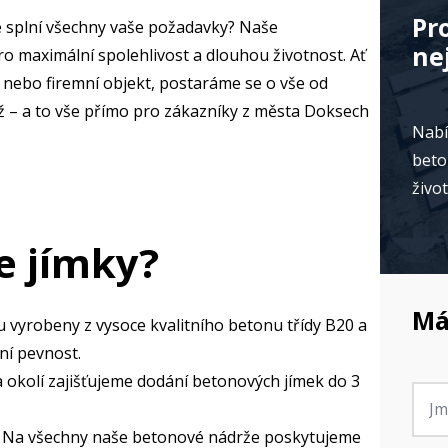
Pr
ré splní všechny vaše požadavky? Naše
ne
o maximální spolehlivost a dlouhou životnost. Ať
 nebo firemní objekt, postaráme se o vše od
 – a to vše přímo pro zákazníky z města Doksech
Nabí
beto
živo
e jímky?
Má
u vyrobeny z vysoce kvalitního betonu třídy B20 a
ní pevnost.
 okolí zajišťujeme dodání betonových jímek do 3
Jmé
*
 Na všechny naše betonové nádrže poskytujeme