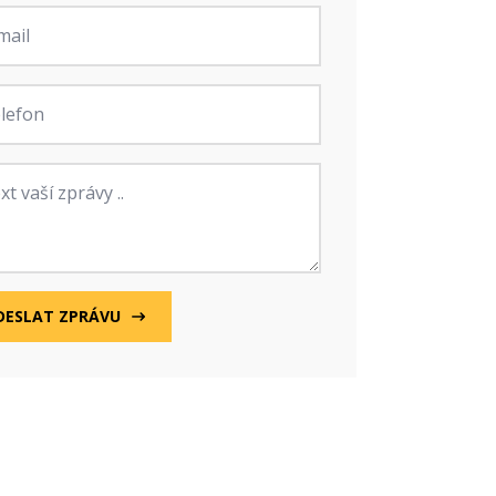
fon
va
DESLAT ZPRÁVU