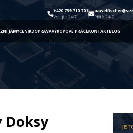
+420 739 710 701
pawelfischer@se
Volejte 24/7
Piště 24/7
ŽNÍ JÁMY
CENÍK
DOPRAVA
VÝKOPOVÉ PRÁCE
KONTAKT
BLOG
y Doksy
JIS