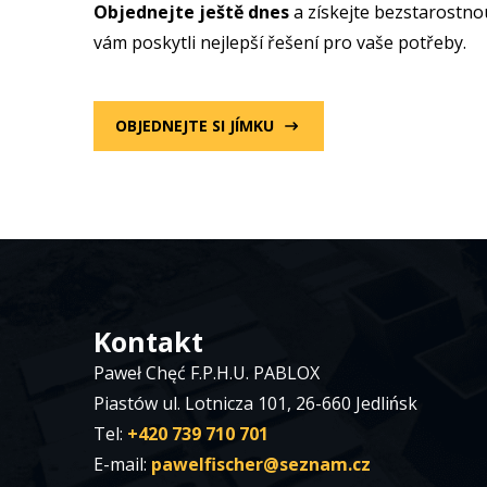
Objednejte ještě dnes
a získejte bezstarostno
vám poskytli nejlepší řešení pro vaše potřeby.
OBJEDNEJTE SI JÍMKU
Kontakt
Paweł Chęć F.P.H.U. PABLOX
Piastów ul. Lotnicza 101, 26-660 Jedlińsk
Tel:
+420 739 710 701
E-mail:
pawelfischer@seznam.cz