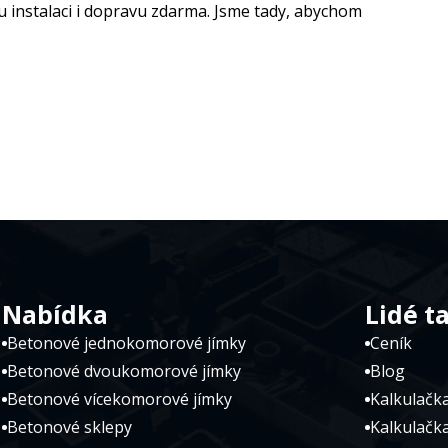
u instalaci i dopravu zdarma. Jsme tady, abychom
Nabídka
Lidé t
Betonové jednokomorové jímky
Ceník
Betonové dvoukomorové jímky
Blog
Betonové vícekomorové jímky
Kalkulačka
Betonové sklepy
Kalkulačk