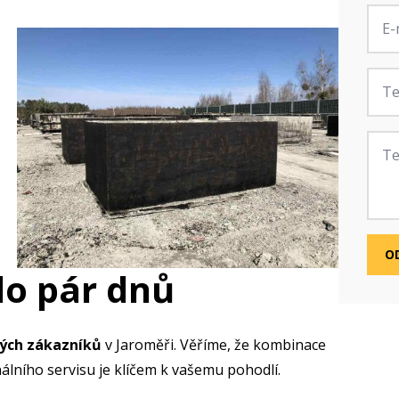
E-
mail
*
Tele
Zprá
O
do pár dnů
ných zákazníků
v Jaroměři. Věříme, že kombinace
álního servisu je klíčem k vašemu pohodlí.