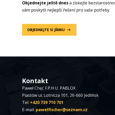
Objednejte ještě dnes
a získejte bezstarostno
vám poskytli nejlepší řešení pro vaše potřeby.
OBJEDNEJTE SI JÍMKU
Kontakt
Paweł Chęć F.P.H.U. PABLOX
Piastów ul. Lotnicza 101, 26-660 Jedlińsk
Tel:
+420 739 710 701
E-mail:
pawelfischer@seznam.cz