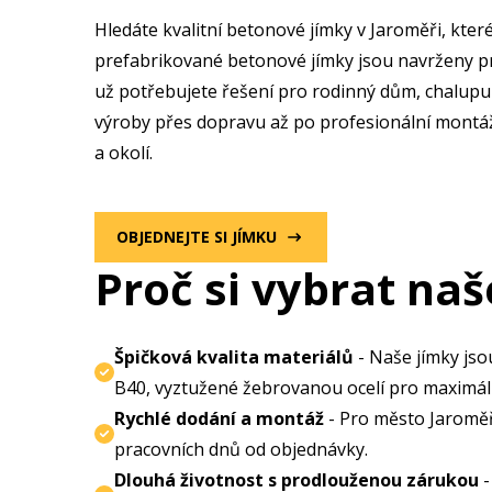
Hledáte kvalitní betonové jímky v Jaroměři
, kte
prefabrikované betonové jímky jsou navrženy pr
už potřebujete řešení pro rodinný dům, chalupu
výroby přes dopravu až po profesionální montáž
a okolí.
OBJEDNEJTE SI JÍMKU
Proč si vybrat naš
Špičková kvalita materiálů
- Naše jímky jso
B40, vyztužené žebrovanou ocelí pro maximál
Rychlé dodání a montáž
- Pro město Jaroměř
pracovních dnů od objednávky.
Dlouhá životnost s prodlouženou zárukou
-