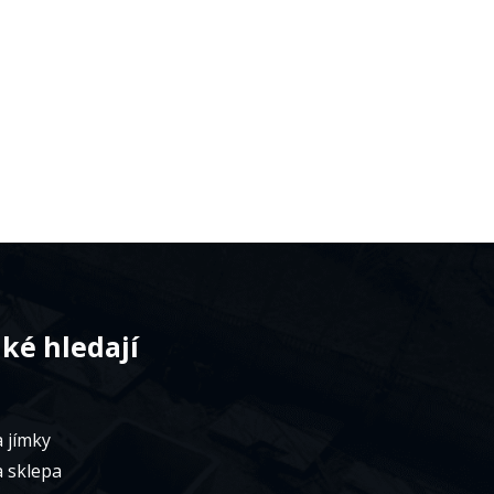
aké hledají
 jímky
a sklepa