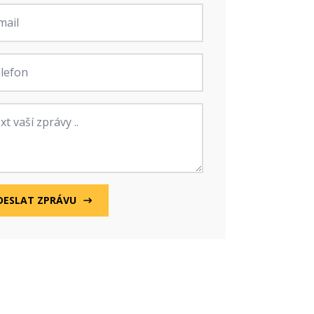
fon
va
DESLAT ZPRÁVU