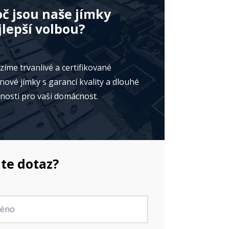
oč jsou naše jímky
jlepší volbou?
zíme trvanlivé a certifikované
nové jímky s garancí kvality a dlouhé
tnosti pro vaši domácnost.
te dotaz?
no