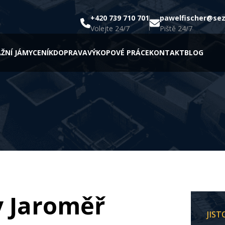
+420 739 710 701
pawelfischer@se
Volejte 24/7
Piště 24/7
ŽNÍ JÁMY
CENÍK
DOPRAVA
VÝKOPOVÉ PRÁCE
KONTAKT
BLOG
y Jaroměř
JIS