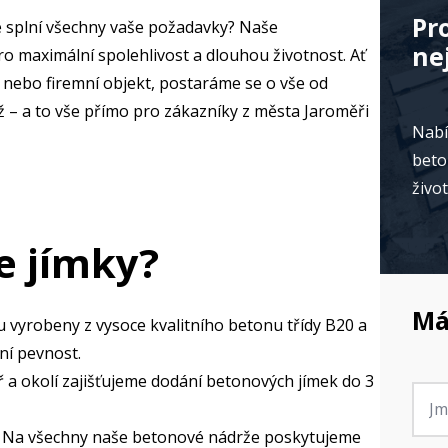
Pr
ré splní všechny vaše požadavky? Naše
ne
o maximální spolehlivost a dlouhou životnost. Ať
 nebo firemní objekt, postaráme se o vše od
 – a to vše přímo pro zákazníky z města Jaroměři
Nabí
beto
živo
e jímky?
Má
u vyrobeny z vysoce kvalitního betonu třídy B20 a
ní pevnost.
 a okolí zajišťujeme dodání betonových jímek do 3
Jmé
*
 Na všechny naše betonové nádrže poskytujeme