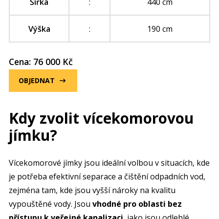
Šířka
:
440 cm
Výška
:
190 cm
Cena: 76 000 Kč
OBJEDNAT
Kdy zvolit vícekomorovou
jímku?
Vícekomorové jímky jsou ideální volbou v situacích, kde
je potřeba efektivní separace a čištění odpadních vod,
zejména tam, kde jsou vyšší nároky na kvalitu
vypouštěné vody. Jsou
vhodné pro oblasti bez
přístupu k veřejné kanalizaci
, jako jsou odlehlé