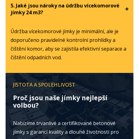
5. Jaké jsou nároky na údržbu vícekomorové
jímky 24 m3?
Údržba vícekomorové jímky je minimální, ale je
doporučeno pravidelné kontrolní prohlídky a
čištění komor, aby se zajistila efektivní separace a
čištění odpadních vod.
JISTOTA A SPOLEHLIVOST
Proč jsou naše jímky nejlepší
volbou?
Nabízíme trvanlivé a certifikované betonové
jímky s garancí kvality a dlouhé životnosti pro