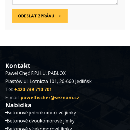
ODESLAT ZPRÁVU
Kontakt
Paweł Chęć F.P.H.U. PABLOX
Piastów ul. Lotnicza 101, 26-660 Jedlińsk
Tel:
+420 739 710 701
E-mail:
pawelfischer@seznam.cz
Nabídka
Betonové jednokomorové jímky
Betonové dvoukomorové jímky
Betonové vícekomorové jímky