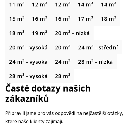
11 m³
12 m³
12 m³
14 m³
14 m³
15 m³
16 m³
16 m³
17 m³
18 m³
18 m³
19 m³
20 m³ - nízká
20 m³ - vysoká
20 m³
24 m³ - střední
24 m³ - vysoká
24 m³
28 m³ - nízká
28 m³ - vysoká
28 m³
Časté dotazy našich
zákazníků
Připravili jsme pro vás odpovědi na nejčastější otázky,
které naše klienty zajímají.