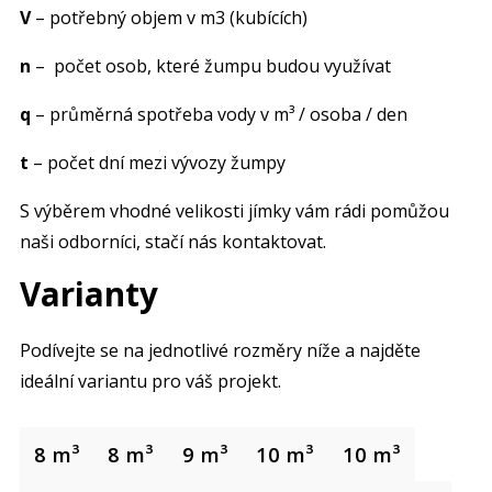
V
– potřebný objem v m3 (kubících)
n
– počet osob, které žumpu budou využívat
q
– průměrná spotřeba vody v m³ / osoba / den
t
– počet dní mezi vývozy žumpy
S výběrem vhodné velikosti jímky vám rádi pomůžou
naši odborníci, stačí nás kontaktovat.
Varianty
Podívejte se na jednotlivé rozměry níže a najděte
ideální variantu pro váš projekt.
8 m³
8 m³
9 m³
10 m³
10 m³